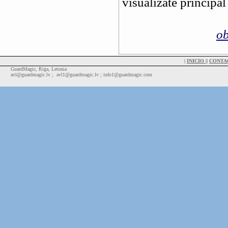
visualizate principa
ob
|
INICIO
||
CONTA
GuardMagic, Riga, Letonia
avl@guardmagic.lv ; avl1@guardmagic.lv ; info1@guardmagic.com