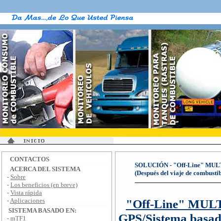
CONTACTOS
SOLUCIÓN - "Off-Line" M
ACERCA DEL SISTEMA
(Después del viaje de combusti
-
Sobre
-
Los beneficios (en breve)
-
Vista rápida
-
Aplicaciones
"Off-Line" M
SISTEMA BASADO EN:
GPS
/
Sistema basa
-
mTF1