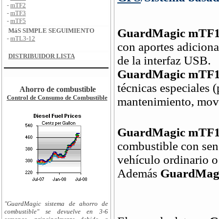
-
mTF2
-
mTF3
-
mTF5
GuardMagic mTF
MáS SIMPLE SEGUIMIENTO
-
mTL3-12
con aportes adiciona
DISTRIBUIDOR LISTA
de la interfaz USB.
GuardMagic mTF
técnicas especiales (
Ahorro de combustible
Control de Consumo de Combustible
mantenimiento, movim
GuardMagic mTF
combustible con sens
vehículo ordinario o
Además
GuardMag
"GuardMagic sistema de ahorro de
combustible" se devuelve en 3-6